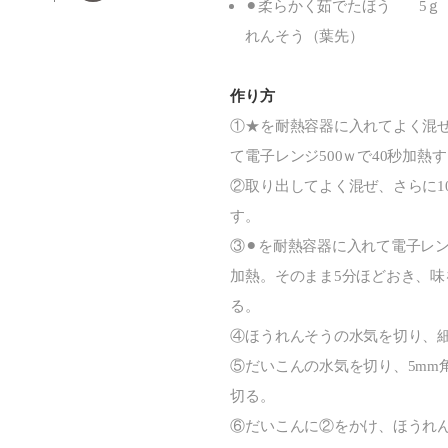
⚫︎柔らかく茹でたほう
5ｇ
れんそう（葉先）
作り方
①★を耐熱容器に入れてよく混
て電子レンジ500ｗで40秒加熱
②取り出してよく混ぜ、さらに1
す。
③⚫︎を耐熱容器に入れて電子レン
加熱。そのまま5分ほどおき、味
る。
④ほうれんそうの水気を切り、
⑤だいこんの水気を切り、5mm
切る。
⑥だいこんに②をかけ、ほうれ