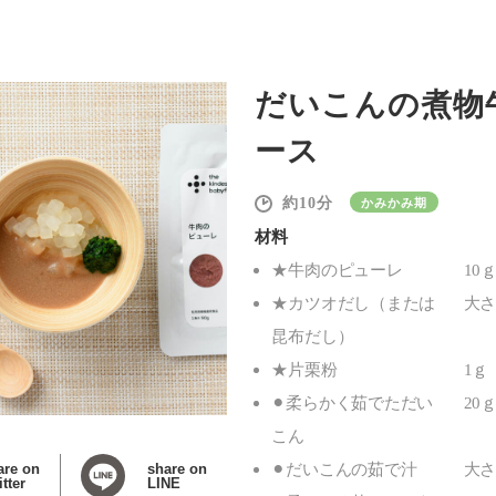
だいこんの煮物
ース
10
かみかみ期
材料
★牛肉のピューレ
10
★カツオだし（または
大
昆布だし）
★片栗粉
1ｇ
⚫︎柔らかく茹でただい
20
こん
⚫︎だいこんの茹で汁
are on
share on
大
tter
LINE