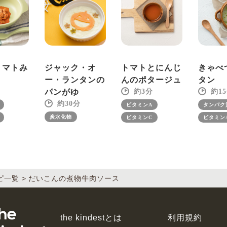
トマトみ
ジャック・オ
トマトとにんじ
きゃべ
ー・ランタンの
んのポタージュ
タン
パンがゆ
3
15
30
ビタミンA
タンパク
炭水化物
ビタミンC
ビタミン
ピ一覧
だいこんの煮物牛肉ソース
the kindestとは
利用規約