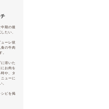
ウチ
食中期の後
試したい、
ピューレ状
乳食の牛肉
す。
プに溶いた
軽にお肉を
る時や、タ
メニューに
い。
レシピを掲