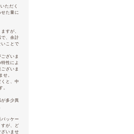
りいただく
わせた量に
りますが、
感で、余計
ないことで
がございま
の特性によ
題ございま
ませ。
だくと、中
す。
感が多少異
。
新パッケー
ますが、ど
ございませ