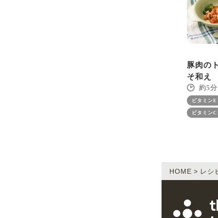
豚肉の
そ和え
5
ビタミンE
ビタミンC
HOME
レシ