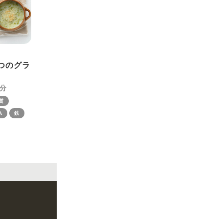
つのグラ
質
A
鉄