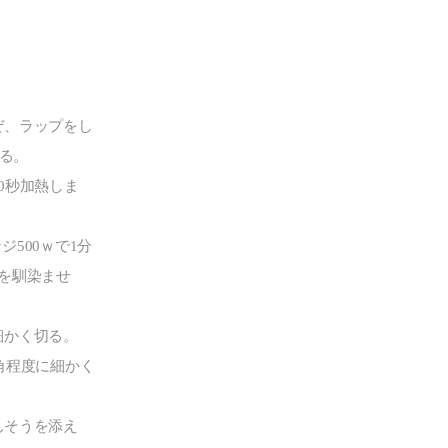
ぜ、ラップをし
する。
0秒加熱しま
ジ500ｗで1分
を馴染ませ
細かく切る。
角程度に細かく
んそうを添え