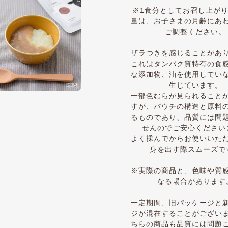
※1食分としてお召し上が
量は、お子さまの月齢にあ
ご調整ください。
ザラつきを感じることがあ
これはタンパク質特有の食
な添加物、油を使用してい
生じています。
一部色むらが見られること
すが、パウチの構造と原料
るものであり、品質には問
せんのでご安心ください
よく揉んでからお使いいた
身を出す際スムーズで
※実際の商品と、色味や質
なる場合があります
一定期間、旧パッケージと
ジが混在することがござい
ちらの商品も品質には問題