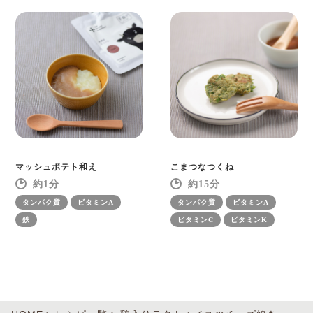
マッシュポテト和え
こまつなつくね
1
15
タンパク質
ビタミンA
タンパク質
ビタミンA
鉄
ビタミンC
ビタミンK