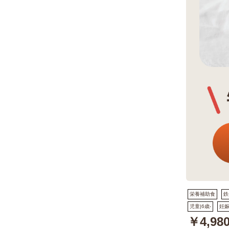
栄養補助食
鉄
児童|6歳-
妊
￥4,98