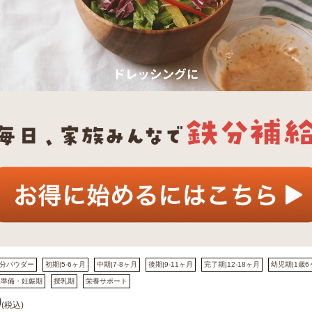
分パウダー
初期|5-6ヶ月
中期|7-8ヶ月
後期|9-11ヶ月
完了期|12-18ヶ月
幼児期|1歳6
娠準備・妊娠期
授乳期
栄養サポート
0
(税込)