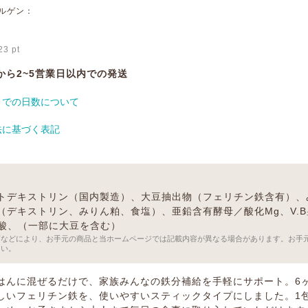
ルゲン：
23
pt
から2~5営業日以内での発送
までの日数について
法に基づく表記
トデキストリン（国内製造）、大豆抽出物（フェリチン鉄含有）、
（デキストリン、みりん粕、食塩）、亜鉛含有酵母／酸化Mg、V.B₁、
、葉酸、（一部に大豆を含む）
訂などにより、お手元の商品と当ホームページでは記載内容が異なる場合があります。お手
さい。
はんに混ぜるだけで、家族みんなの鉄分補給を手軽にサポート。6
しいフェリチン鉄を、使いやすいスティックタイプにしました。1包で