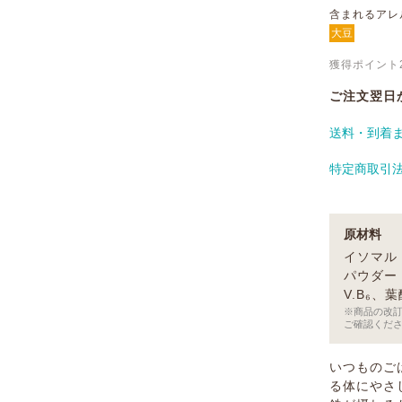
含まれるアレ
大豆
獲得ポイント
ご注文翌日
送料・到着
特定商取引
原材料
イソマル
パウダー
V.B₆
※商品の改
ご確認くだ
いつものご
る体にやさ