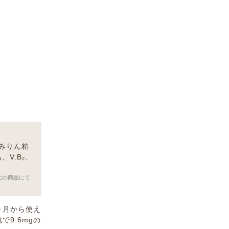
みりん粕
V.B₂、
元の商品にて
ヶ月から使え
9.6mgの