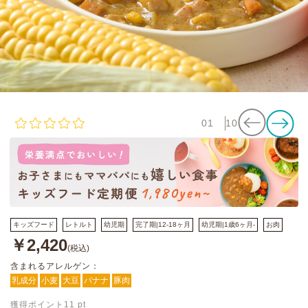
01
10
キッズフード
レトルト
幼児期
完了期|12-18ヶ月
幼児期|1歳6ヶ月-
お肉
￥2,420
(税込)
含まれるアレルゲン：
乳成分
小麦
大豆
バナナ
豚肉
獲得ポイント
11
pt