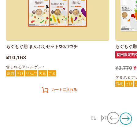
もぐもぐ期 まんぷくセット/20パウチ
もぐもぐ期
初回限定割
¥10,163
含まれるアレルゲン：
¥3,770
¥
鶏肉
さけ
りんご
大豆
ごま
含まれるア
鶏肉
さけ
カートに入れる
01
07