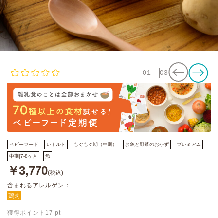
01
03
ベビーフード
レトルト
もぐもぐ期（中期）
お魚と野菜のおかず
プレミアム
中期|7-8ヶ月
魚
￥3,770
(税込)
含まれるアレルゲン：
鶏肉
獲得ポイント
17
pt