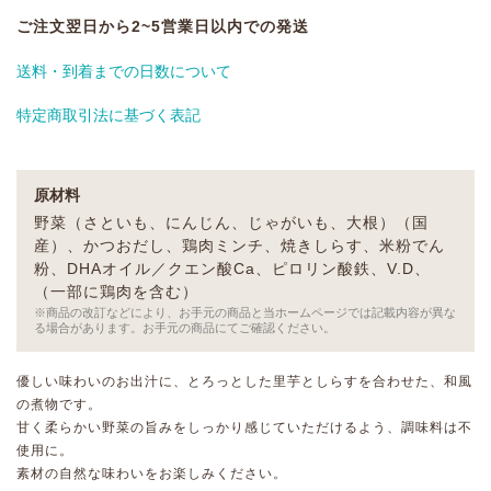
ご注文翌日から2~5営業日以内での発送
送料・到着までの日数について
特定商取引法に基づく表記
原材料
野菜（さといも、にんじん、じゃがいも、大根）（国
産）、かつおだし、鶏肉ミンチ、焼きしらす、米粉でん
粉、DHAオイル／クエン酸Ca、ピロリン酸鉄、V.D、
（一部に鶏肉を含む）
※商品の改訂などにより、お手元の商品と当ホームページでは記載内容が異な
る場合があります。お手元の商品にてご確認ください。
優しい味わいのお出汁に、とろっとした里芋としらすを合わせた、和風
の煮物です。
甘く柔らかい野菜の旨みをしっかり感じていただけるよう、調味料は不
使用に。
素材の自然な味わいをお楽しみください。