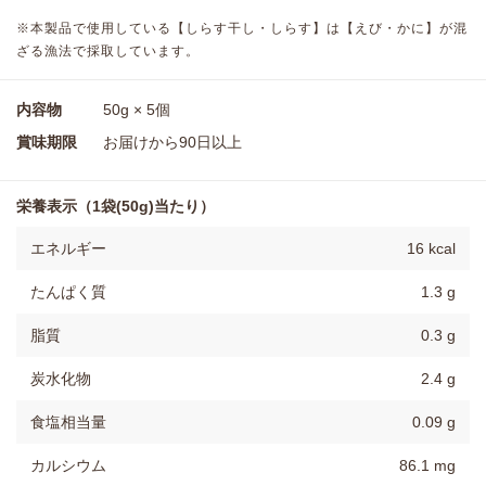
※本製品で使用している【しらす干し・しらす】は【えび・かに】が混
ざる漁法で採取しています。
内容物
50g × 5個
賞味期限
お届けから90日以上
栄養表示（1袋(50g)当たり）
エネルギー
16 kcal
たんぱく質
1.3 g
脂質
0.3 g
炭水化物
2.4 g
食塩相当量
0.09 g
カルシウム
86.1 mg