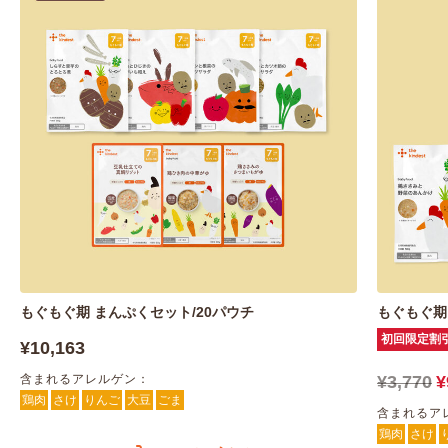
もぐもぐ期 まんぷくセット/20パウチ
もぐもぐ期
初回限定割
¥10,163
含まれるアレルゲン：
¥3,770
¥
鶏肉
さけ
りんご
大豆
ごま
含まれるア
鶏肉
さけ