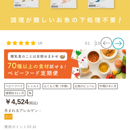
01
10
1件
ベビーフード
レトルト
もぐもぐ期（中期）
お魚のピューレ
中期|7-8ヶ月
後期|9-11ヶ月
魚
￥4,524
(税込)
含まれるアレルゲン：
さけ
獲得ポイント
20
pt