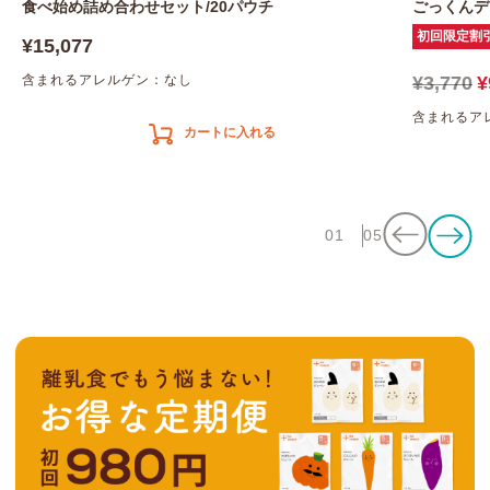
食べ始め詰め合わせセット/20パウチ
ごっくんデ
初回限定割
¥15,077
含まれるアレルゲン：なし
¥3,770
¥
含まれるア
カートに入れる
01
05