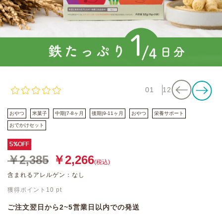
01
12
おやつ
米菓子
中期|7-8ヶ月
後期|9-11ヶ月
おやつ
栄養サポート
おでかけセット
5%OFF
￥2,385
￥2,266
(税込)
含まれるアレルゲン：なし
獲得ポイント
10
pt
ご注文翌日から2~5営業日以内での発送