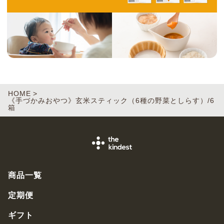
HOME
《手づかみおやつ》玄米スティック（6種の野菜としらす）/6
箱
商品一覧
定期便
ギフト