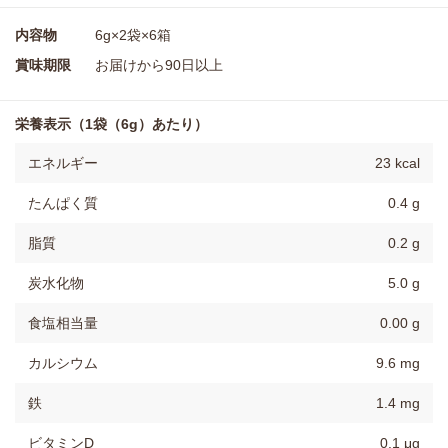
内容物
6g×2袋×6箱
賞味期限
お届けから90日以上
栄養表示（1袋（6g）あたり）
エネルギー
23 kcal
たんぱく質
0.4 g
脂質
0.2 g
炭水化物
5.0 g
食塩相当量
0.00 g
カルシウム
9.6 mg
鉄
1.4 mg
ビタミンD
0.1 μg