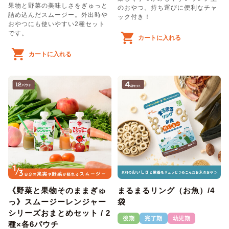
果物と野菜の美味しさをぎゅっと
のおやつ。持ち運びに便利なチャ
詰め込んだスムージー。外出時や
ック付き！
おやつにも使いやすい2種セット
です。
カートに入れる
カートに入れる
《野菜と果物そのままぎゅ
まるまるリング（お魚）/4
っ》スムージーレンジャー
袋
シリーズおまとめセット / 2
後期
完了期
幼児期
種×各6パウチ