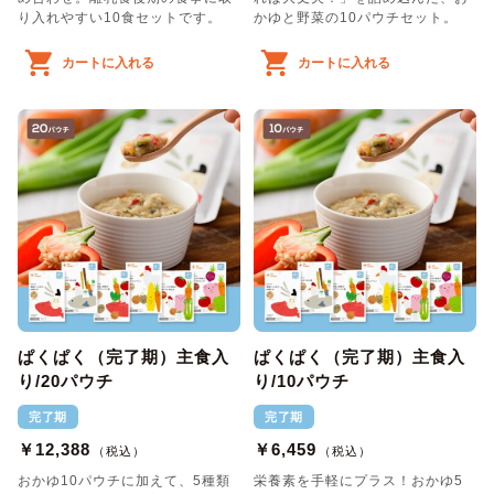
り入れやすい10食セットです。
かゆと野菜の10パウチセット。
カートに入れる
カートに入れる
ぱくぱく（完了期）主食入
ぱくぱく（完了期）主食入
り/20パウチ
り/10パウチ
完了期
完了期
￥12,388
￥6,459
（税込）
（税込）
おかゆ10パウチに加えて、5種類
栄養素を手軽にプラス！おかゆ5