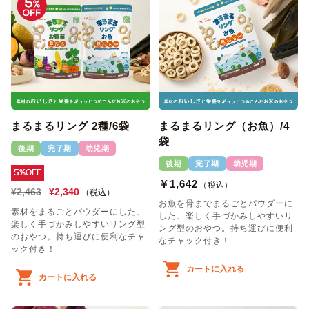
まるまるリング 2種/6袋
まるまるリング（お魚）/4
袋
後期
完了期
幼児期
後期
完了期
幼児期
5%OFF
￥1,642
（税込）
¥2,463
¥2,340
（税込）
お魚を骨までまるごとパウダーに
素材をまるごとパウダーにした、
した、楽しく手づかみしやすいリ
楽しく手づかみしやすいリング型
ング型のおやつ。持ち運びに便利
のおやつ。持ち運びに便利なチャ
なチャック付き！
ック付き！
カートに入れる
カートに入れる