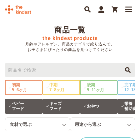
商品一覧
the kindest products
月齢やアレルゲン、商品カテゴリで絞り込んで、
お子さまにぴったりの商品を見つけてください
初期
中期
後期
完了期
✓
✓
✓
✓
5~6ヶ月
7~8ヶ月
9~11ヶ月
12~18
ベビー
キッズ
栄養
おやつ
✓
✓
✓
✓
フード
フード
補助食
食材で選ぶ
用途から選ぶ