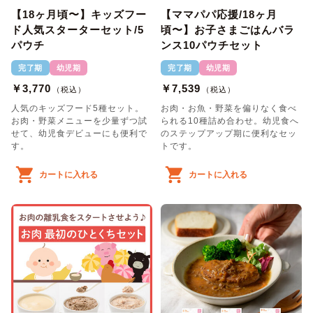
【18ヶ月頃〜】キッズフー
【ママパパ応援/18ヶ月
ド人気スターターセット/5
頃〜】お子さまごはんバラ
パウチ
ンス10パウチセット
完了期
幼児期
完了期
幼児期
￥3,770
￥7,539
（税込）
（税込）
人気のキッズフード5種セット。
お肉・お魚・野菜を偏りなく食べ
お肉・野菜メニューを少量ずつ試
られる10種詰め合わせ。幼児食へ
せて、幼児食デビューにも便利で
のステップアップ期に便利なセッ
す。
トです。
カートに入れる
カートに入れる