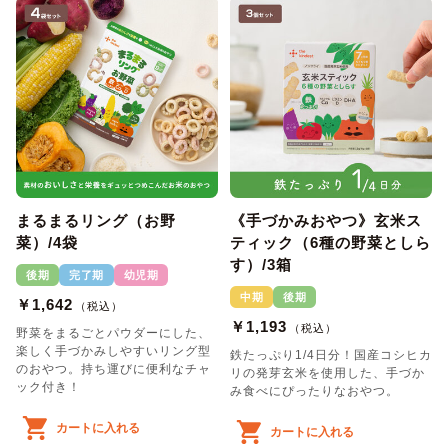
まるまるリング（お野
《手づかみおやつ》玄米ス
菜）/4袋
ティック（6種の野菜としら
す）/3箱
後期
完了期
幼児期
中期
後期
￥1,642
（税込）
￥1,193
（税込）
野菜をまるごとパウダーにした、
楽しく手づかみしやすいリング型
鉄たっぷり1/4日分！国産コシヒカ
のおやつ。持ち運びに便利なチャ
リの発芽玄米を使用した、手づか
ック付き！
み食べにぴったりなおやつ。
カートに入れる
カートに入れる