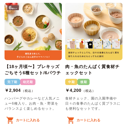
【18ヶ月頃〜】プレキッズ
肉・魚のたんぱく質食材チ
ごちそう6種セット/6パウチ
ェックセット
完了期
幼児期
中期
後期
￥2,904
￥4,200
（税込）
（税込）
ハンバーグやカレーなど人気メニ
食材チェック、園の入園準備や
ュー6種入り。お肉・魚・野菜を
日々の食事のたんぱく質プラスに
バランスよく楽しめるセット。
も便利なセットです。
カートに入れる
カートに入れる