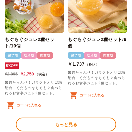
もぐもぐジュレ2種セッ
もぐもぐジュレ2種セット/6
ト/10個
個
完了期
幼児期
児童期
完了期
幼児期
児童期
￥1,737
（税込）
5%OFF
果肉たっぷり！ガラクトオリゴ糖
¥2,895
¥2,750
（税込）
配合。くだものをもぐもぐ食べら
果肉たっぷり！ガラクトオリゴ糖
れるお食事ジュレ2種セット。
配合。くだものをもぐもぐ食べら
れるお食事ジュレ2種セット。
カートに入れる
カートに入れる
もっと見る