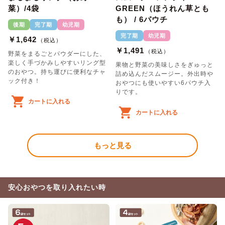
菜）/4袋
GREEN（ほうれん草とも
も） / 6パウチ
後期
完了期
幼児期
完了期
幼児期
￥1,642
（税込）
￥1,491
（税込）
野菜をまるごとパウダーにした、
楽しく手づかみしやすいリング型
果物と野菜の美味しさをぎゅっと
のおやつ。持ち運びに便利なチャ
詰め込んだスムージー。外出時や
ック付き！
おやつにも使いやすい6パウチ入
りです。
カートに入れる
カートに入れる
もっと見る
安心おやつを取り入れたい時