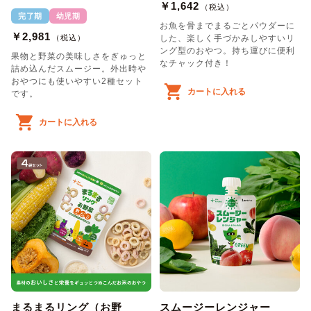
￥1,642
（税込）
完了期
幼児期
お魚を骨までまるごとパウダーに
￥2,981
（税込）
した、楽しく手づかみしやすいリ
ング型のおやつ。持ち運びに便利
果物と野菜の美味しさをぎゅっと
なチャック付き！
詰め込んだスムージー。外出時や
おやつにも使いやすい2種セット
カートに入れる
です。
カートに入れる
まるまるリング（お野
スムージーレンジャー