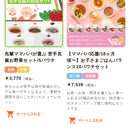
先輩ママパパが選ぶ 苦手克
【ママパパ応援/18ヶ月
服お野菜セット/5パウチ
頃〜】お子さまごはんバラ
ンス10パウチセット
初期
中期
完了期
幼児期
￥3,770
（税込）
￥7,539
（税込）
赤ちゃんが苦手な味や食感が少し
でも食べやすくなるよう、素材や
お肉・お魚・野菜を偏りなく食べ
調理方法にこだわったピューレセ
られる10種詰め合わせ。幼児食へ
ット。
のステップアップ期に便利なセッ
トです。
カートに入れる
カートに入れる