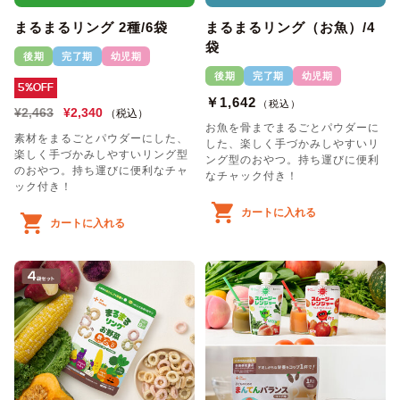
まるまるリング 2種/6袋
まるまるリング（お魚）/4
袋
後期
完了期
幼児期
後期
完了期
幼児期
5%OFF
￥1,642
（税込）
¥2,463
¥2,340
（税込）
お魚を骨までまるごとパウダーに
素材をまるごとパウダーにした、
した、楽しく手づかみしやすいリ
楽しく手づかみしやすいリング型
ング型のおやつ。持ち運びに便利
のおやつ。持ち運びに便利なチャ
なチャック付き！
ック付き！
カートに入れる
カートに入れる