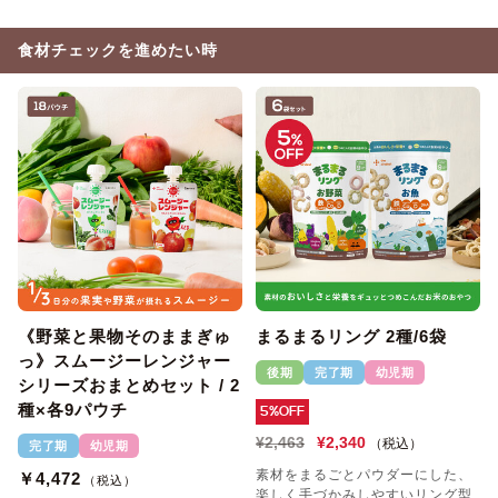
食材チェックを進めたい時
《野菜と果物そのままぎゅ
まるまるリング 2種/6袋
っ》スムージーレンジャー
後期
完了期
幼児期
シリーズおまとめセット / 2
種×各9パウチ
5%OFF
¥2,463
¥2,340
（税込）
完了期
幼児期
素材をまるごとパウダーにした、
￥4,472
（税込）
楽しく手づかみしやすいリング型