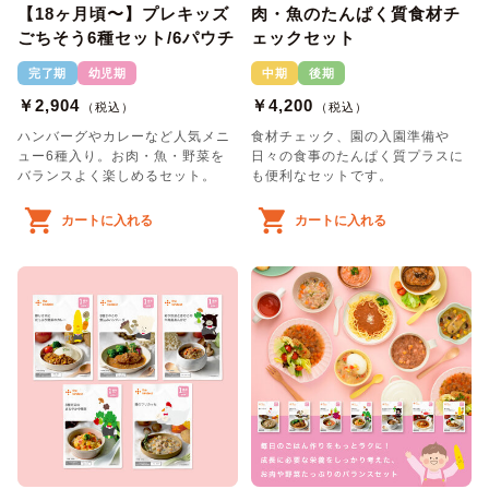
【18ヶ月頃〜】プレキッズ
肉・魚のたんぱく質食材チ
ごちそう6種セット/6パウチ
ェックセット
完了期
幼児期
中期
後期
￥2,904
￥4,200
（税込）
（税込）
ハンバーグやカレーなど人気メニ
食材チェック、園の入園準備や
ュー6種入り。お肉・魚・野菜を
日々の食事のたんぱく質プラスに
バランスよく楽しめるセット。
も便利なセットです。
カートに入れる
カートに入れる