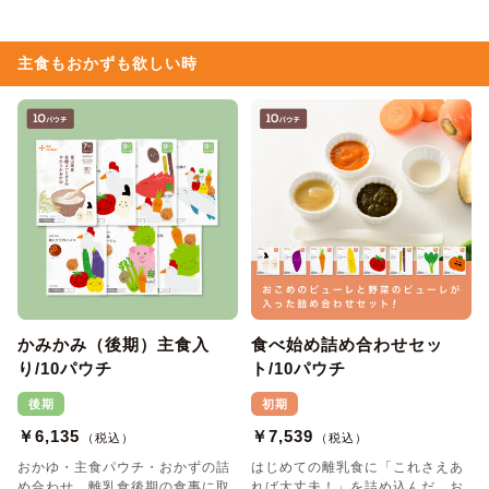
主食もおかずも欲しい時
かみかみ（後期）主食入
食べ始め詰め合わせセッ
り/10パウチ
ト/10パウチ
後期
初期
￥6,135
￥7,539
（税込）
（税込）
おかゆ・主食パウチ・おかずの詰
はじめての離乳食に「これさえあ
め合わせ。離乳食後期の食事に取
れば大丈夫！」を詰め込んだ、お