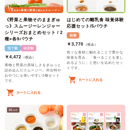
《野菜と果物そのままぎゅ
はじめての離乳食 味覚体験
っ》スムージーレンジャー
応援セット/5パウチ
シリーズおまとめセット / 2
初期
種×各9パウチ
￥3,770
（税込）
完了期
幼児期
色々な食材に触れることで豊かな
￥4,472
（税込）
味覚を育み、「食べることを楽し
めるように」と想いを込めたセッ
果物と野菜の美味しさをぎゅっと
トです。
詰め込んだスムージー。外出時や
おやつにも使いやすい2種セット
カートに入れる
です。
カートに入れる