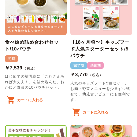
食べ始め詰め合わせセッ
【18ヶ月頃〜】キッズフー
ト/10パウチ
ド人気スターターセット/5
パウチ
初期
完了期
幼児期
￥7,539
（税込）
￥3,770
（税込）
はじめての離乳食に「これさえあ
れば大丈夫！」を詰め込んだ、お
人気のキッズフード5種セット。
かゆと野菜の10パウチセット。
お肉・野菜メニューを少量ずつ試
せて、幼児食デビューにも便利で
す。
カートに入れる
カートに入れる