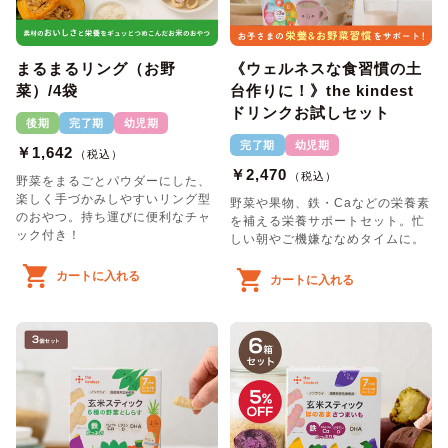
まるまるリング（お野
《ウェルネスな食習慣の土
菜）/4袋
台作りに！》the kindest
ドリンクお試しセット
後期
完了期
幼児期
完了期
幼児期
￥1,642
（税込）
￥2,470
（税込）
野菜をまるごとパウダーにした、
楽しく手づかみしやすいリング型
野菜や果物、鉄・Caなどの栄養素
のおやつ。持ち運びに便利なチャ
を補える栄養サポートセット。忙
ック付き！
しい朝やご機嫌ななめタイムに。
カートに入れる
カートに入れる