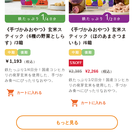
《手づかみおやつ》玄米ス
《手づかみおやつ》玄米ス
ティック（6種の野菜としら
ティック（ほのあまさつま
す）/3箱
いも）/6箱
中期
後期
中期
後期
￥1,193
（税込）
5%OFF
鉄たっぷり1/4日分！国産コシヒカ
¥2,385
¥2,266
（税込）
リの発芽玄米を使用した、手づか
鉄たっぷり1/2日分！国産コシヒカ
み食べにぴったりなおやつ。
リの発芽玄米を使用した、手づか
み食べにぴったりなおやつ。
カートに入れる
カートに入れる
もっと見る