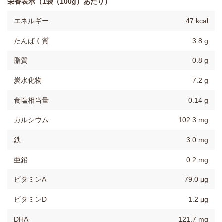
栄養表示（1袋（100g）あたり）
エネルギー
47 kcal
たんぱく質
3.8 g
脂質
0.8 g
炭水化物
7.2 g
食塩相当量
0.14 g
カルシウム
102.3 mg
鉄
3.0 mg
亜鉛
0.2 mg
ビタミンA
79.0 μg
ビタミンD
1.2 μg
DHA
121.7 mg