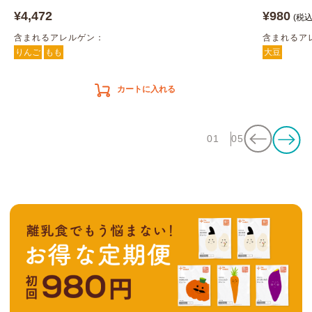
¥4,472
¥980
(税込
含まれるアレルゲン：
含まれるア
りんご
もも
大豆
カートに入れる
01
05