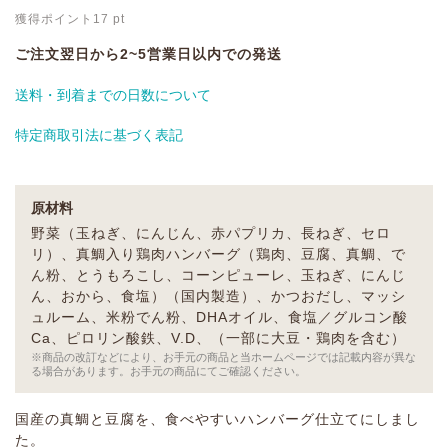
獲得ポイント
17
pt
ご注文翌日から2~5営業日以内での発送
送料・到着までの日数について
特定商取引法に基づく表記
原材料
野菜（玉ねぎ、にんじん、赤パプリカ、長ねぎ、セロ
リ）、真鯛入り鶏肉ハンバーグ（鶏肉、豆腐、真鯛、で
ん粉、とうもろこし、コーンピューレ、玉ねぎ、にんじ
ん、おから、食塩）（国内製造）、かつおだし、マッシ
ュルーム、米粉でん粉、DHAオイル、食塩／グルコン酸
Ca、ピロリン酸鉄、V.D、（一部に大豆・鶏肉を含む）
※商品の改訂などにより、お手元の商品と当ホームページでは記載内容が異な
る場合があります。お手元の商品にてご確認ください。
国産の真鯛と豆腐を、食べやすいハンバーグ仕立てにしまし
た。