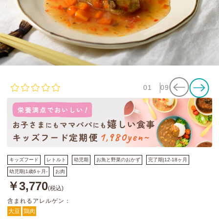
01
09
キッズフード
レトルト
幼児期
お魚と野菜のおかず
完了期|12-18ヶ月
幼児期|1歳6ヶ月-
お肉
￥3,770
(税込)
含まれるアレルゲン：
大豆
鶏肉