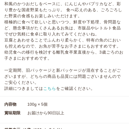
和風のかつおだしをベースに、にんじんやパプリカなど、彩
り豊かな国産野菜もたっぷり。 食べ応えのある、ごろごろし
た野菜の食感もお楽しみいただけます。
積極的に食べて欲しいと思いつつ、鮮度や下処理、骨問題な
ど、懸念事項がたくさんあるお魚は、市販品やレトルト食品
でぜひ気軽に食卓に取り入れてみてくださいね。
豆腐とあわせることでふんわり柔らかく、特有の魚のにおい
も控えめなので、お魚が苦手なお子さまにもおすすめです。
幼児食への移行を検討する離乳食卒業直後から、3歳ごろのお
子さまにおすすめです。
一定期間、旧パッケージと新パッケージが混在することがご
ざいますが、どちらの商品も品質には問題ございませんので
ご安心ください。
詳細につきましては
こちら
をご確認ください。
内容物
100g × 5個
賞味期限
お届けから90日以上