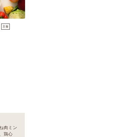
主食
ね肉ミン
、鶏心