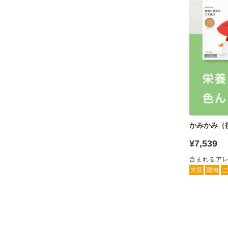
かみかみ（
¥7,539
含まれるア
大豆
鶏肉
ご