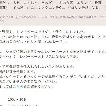
菜だし（大根、にんじん、玉ねぎ）、えのき茸、エリンギ、椎茸、
舞茸）、でん粉、にんにく／クエン酸Ca、ピロリン酸鉄、V.Ｄ、
）
訂などにより、お手元の商品と当ホームページでは記載内容が異なる場合があります。お手
さい。
と野菜を、トマトベースでリゾット仕立てにしました。
したお出汁とかつお出汁、さらに複数の素材をかけあわせることで
素材の旨みがしっかりと感じられる一品に。
は、シェフ特製のまろやかなレバーペーストを抱き込ませています
食べやすく、レバーペーストで気になる鉄も考慮。
って有機野菜を仕入れられないことがあります。
国産野菜を使用します。
旧パッケージと新パッケージが混在することがございますが、どち
題ございませんのでご安心ください。
ましては
こちら
をご確認ください。
100g × 10個