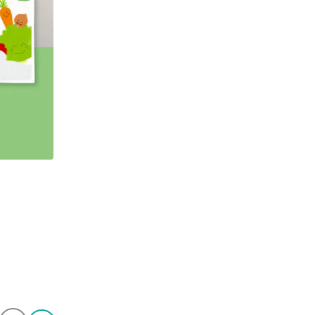
かみかみ期 定期便限定 初回5パウチセット
初回限定割引
¥3,770
¥980
含まれるアレルゲン：
大豆
鶏肉
ごま
豚肉