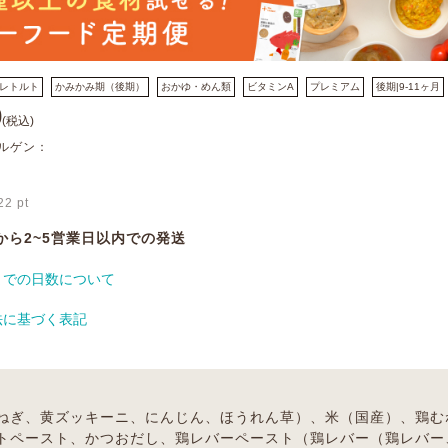
レトルト
かみかみ期（後期）
おかゆ・めん類
ビタミンA
プレミアム
後期|9-11ヶ月
0
(税込)
ルゲン：
22
pt
から2~5営業日以内での発送
までの日数について
法に基づく表記
ねぎ、黄ズッキーニ、にんじん、ほうれん草）、米（国産）、鶏む
トペースト、かつおだし、鶏レバーペースト（鶏レバー（鶏レバー