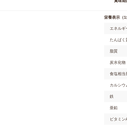
賞味期
栄養表示（1袋
エネルギ
たんぱく
脂質
炭水化物
食塩相当
カルシウ
鉄
亜鉛
ビタミン