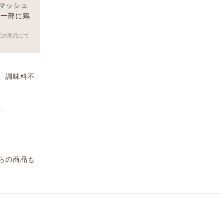
マッシュ
（一部に鶏
元の商品にて
、調味料不
。
らの商品も