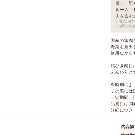
臓）、野
ルーム、
肉を含む
※商品の改
ご確認くだ
国産の鶏肉
野菜を煮出
使用ながら
鶏ひき肉に
ふんわりと
※時期によ
その際には
一定期間、
品質には問
詳細につき
内容物