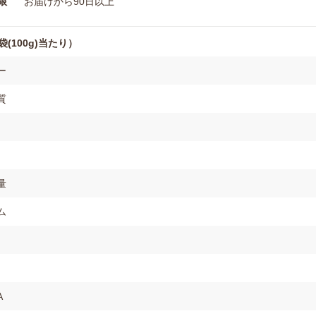
限
お届けから90日以上
(100g)当たり）
ー
質
量
ム
A