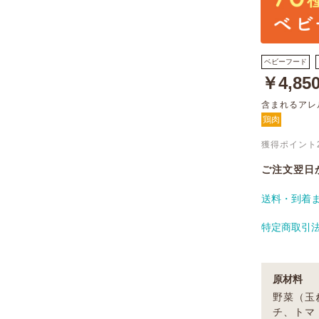
ベビーフード
￥4,85
含まれるアレ
鶏肉
獲得ポイント
ご注文翌日
送料・到着
特定商取引
原材料
野菜（玉
チ、トマ