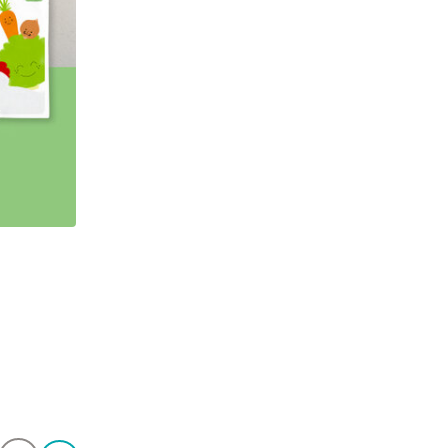
かみかみ期 定期便限定 初回5パウチセット
初回限定割引
¥3,770
¥980
含まれるアレルゲン：
大豆
鶏肉
ごま
豚肉