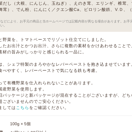
菜だし（大根、にんじん、玉ねぎ）、えのき茸、エリンギ、椎茸、
舞茸）、でん粉、にんにく／クエン酸Ca、ピロリン酸鉄、V.Ｄ、
）
訂などにより、お手元の商品と当ホームページでは記載内容が異なる場合があります。お手
さい。
と野菜を、トマトベースでリゾット仕立てにしました。
したお出汁とかつお出汁、さらに複数の素材をかけあわせることで
素材の旨みがしっかりと感じられる一品に。
は、シェフ特製のまろやかなレバーペーストを抱き込ませています
食べやすく、レバーペーストで気になる鉄も考慮。
って有機野菜を仕入れられないことがあります。
国産野菜を使用します。
旧パッケージと新パッケージが混在することがございますが、どち
題ございませんのでご安心ください。
ましては
こちら
をご確認ください。
100g × 5個