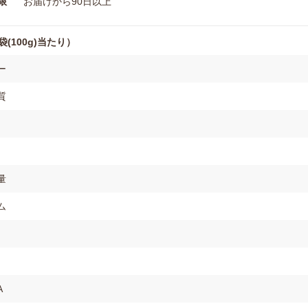
限
お届けから90日以上
(100g)当たり）
ー
質
量
ム
A