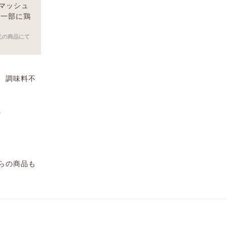
マッシュ
（一部に鶏
元の商品にて
、調味料不
。
らの商品も