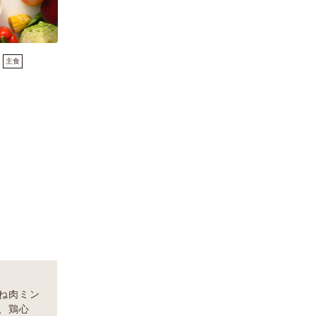
主食
ね肉ミン
、鶏心