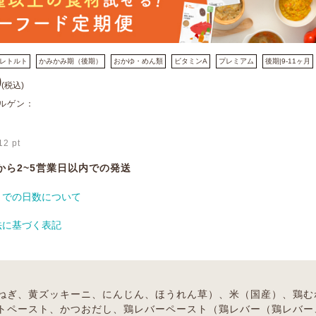
レトルト
かみかみ期（後期）
おかゆ・めん類
ビタミンA
プレミアム
後期|9-11ヶ月
0
(税込)
ルゲン：
12
pt
から2~5営業日以内での発送
までの日数について
法に基づく表記
ねぎ、黄ズッキーニ、にんじん、ほうれん草）、米（国産）、鶏む
トペースト、かつおだし、鶏レバーペースト（鶏レバー（鶏レバー