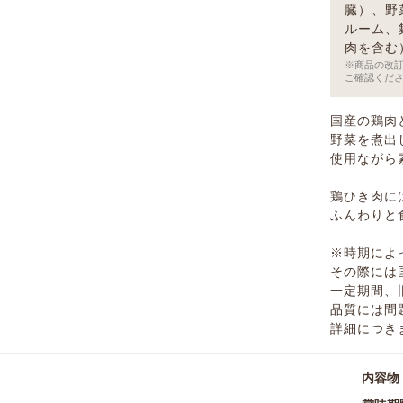
臓）、野
ルーム、
肉を含む
※商品の改
ご確認くだ
国産の鶏肉
野菜を煮出
使用ながら
鶏ひき肉に
ふんわりと
※時期によ
その際には
一定期間、
品質には問
詳細につき
内容物