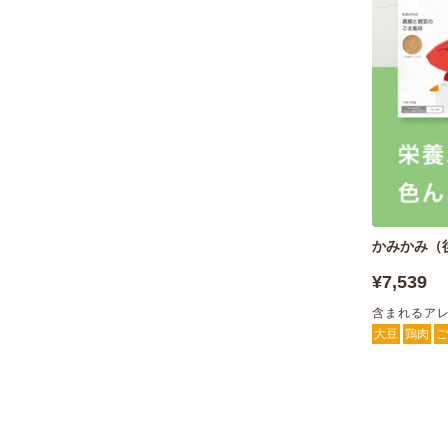
かみかみ（
¥7,539
含まれるア
大豆
鶏肉
ご