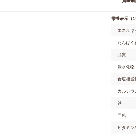
賞味期
栄養表示（1袋
エネルギ
たんぱく
脂質
炭水化物
食塩相当
カルシウ
鉄
亜鉛
ビタミン