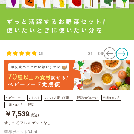
01
09
1件
ベビーフード
レトルト
ごっくん期（初期）
野菜のピューレ
初期|5-6ヶ月
中期|7-8ヶ月
野菜
￥7,539
(税込)
含まれるアレルゲン：なし
獲得ポイント
34
pt