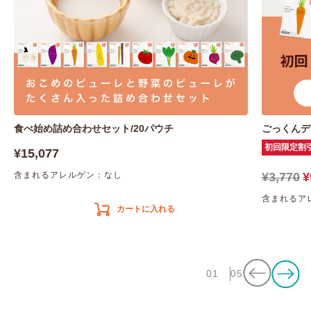
食べ始め詰め合わせセット/20パウチ
ごっくんデ
初回限定割
¥15,077
含まれるアレルゲン：なし
¥3,770
¥
含まれるア
カートに入れる
01
05