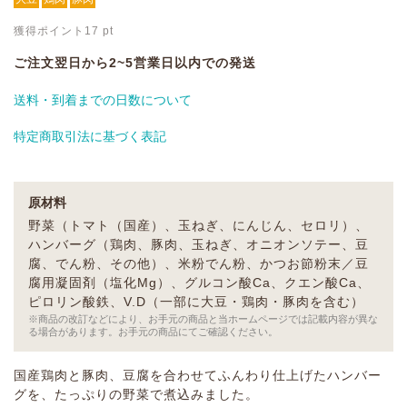
獲得ポイント
17
pt
ご注文翌日から2~5営業日以内での発送
送料・到着までの日数について
特定商取引法に基づく表記
原材料
野菜（トマト（国産）、玉ねぎ、にんじん、セロリ）、
ハンバーグ（鶏肉、豚肉、玉ねぎ、オニオンソテー、豆
腐、でん粉、その他）、米粉でん粉、かつお節粉末／豆
腐用凝固剤（塩化Mg）、グルコン酸Ca、クエン酸Ca、
ピロリン酸鉄、V.D（一部に大豆・鶏肉・豚肉を含む）
※商品の改訂などにより、お手元の商品と当ホームページでは記載内容が異な
る場合があります。お手元の商品にてご確認ください。
国産鶏肉と豚肉、豆腐を合わせてふんわり仕上げたハンバー
グを、たっぷりの野菜で煮込みました。