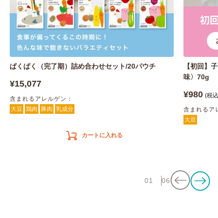
ぱくぱく（完了期）詰め合わせセット/20パウチ
【初回】子
味〉70g
¥15,077
¥980
(税込
含まれるアレルゲン：
大豆
鶏肉
豚肉
乳成分
含まれるア
大豆
カートに入れる
01
06