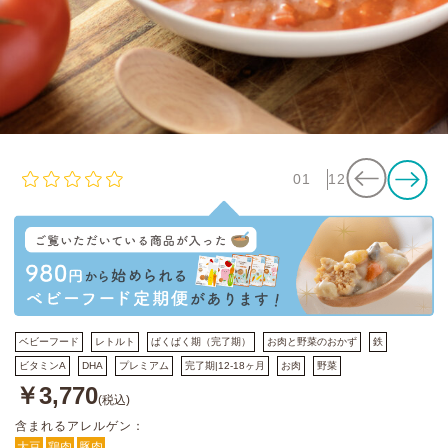
01
12
ベビーフード
レトルト
ぱくぱく期（完了期）
お肉と野菜のおかず
鉄
ビタミンA
DHA
プレミアム
完了期|12-18ヶ月
お肉
野菜
￥3,770
(税込)
含まれるアレルゲン：
大豆
鶏肉
豚肉