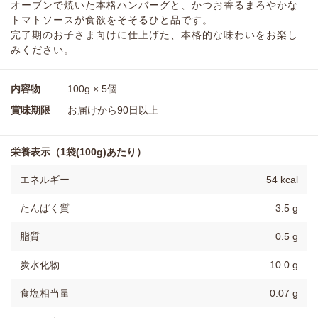
オーブンで焼いた本格ハンバーグと、かつお香るまろやかな
トマトソースが食欲をそそるひと品です。
完了期のお子さま向けに仕上げた、本格的な味わいをお楽し
みください。
内容物
100g × 5個
賞味期限
お届けから90日以上
栄養表示（1袋(100g)あたり）
エネルギー
54 kcal
たんぱく質
3.5 g
脂質
0.5 g
炭水化物
10.0 g
食塩相当量
0.07 g