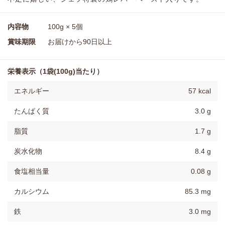
内容物
100g × 5個
賞味期限
お届けから90日以上
栄養表示（1袋(100g)当たり）
エネルギー
57 kcal
たんぱく質
3.0 g
脂質
1.7 g
炭水化物
8.4 g
食塩相当量
0.08 g
カルシウム
85.3 mg
鉄
3.0 mg