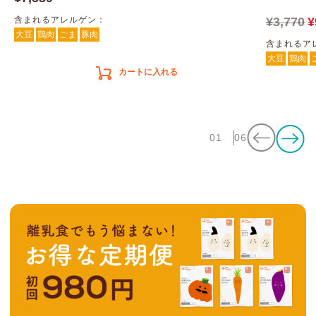
含まれるアレルゲン：
¥3,770
¥
大豆
鶏肉
ごま
豚肉
含まれるア
大豆
鶏肉
カートに入れる
01
06