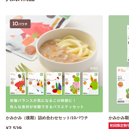
かみかみ（後期）詰め合わせセット/10パウチ
かみかみ期
初回限定割
¥7,539