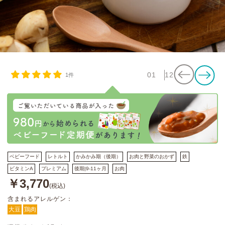
01
12
1件
ベビーフード
レトルト
かみかみ期（後期）
お肉と野菜のおかず
鉄
ビタミンA
プレミアム
後期|9-11ヶ月
お肉
￥3,770
(税込)
含まれるアレルゲン：
大豆
鶏肉