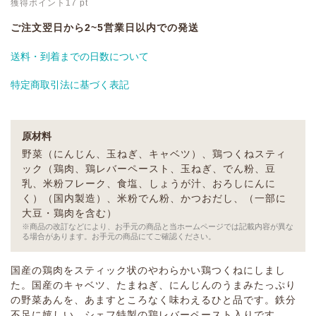
獲得ポイント
17
pt
ご注文翌日から2~5営業日以内での発送
送料・到着までの日数について
特定商取引法に基づく表記
原材料
野菜（にんじん、玉ねぎ、キャベツ）、鶏つくねスティ
ック（鶏肉、鶏レバーペースト、玉ねぎ、でん粉、豆
乳、米粉フレーク、食塩、しょうが汁、おろしにんに
く）（国内製造）、米粉でん粉、かつおだし、（一部に
大豆・鶏肉を含む）
※商品の改訂などにより、お手元の商品と当ホームページでは記載内容が異な
る場合があります。お手元の商品にてご確認ください。
国産の鶏肉をスティック状のやわらかい鶏つくねにしまし
た。国産のキャベツ、たまねぎ、にんじんのうまみたっぷり
の野菜あんを、あますところなく味わえるひと品です。鉄分
不足に嬉しい、シェフ特製の鶏レバーペースト入りです。