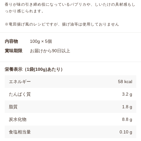
香りが味の引き締め役になっているパプリカや、しいたけの具材感もし
っかり感じられます。
※竜田揚げ風のレシピですが、揚げ油等は使用しておりません
内容物
100g × 5個
賞味期限
お届けから90日以上
栄養表示（1袋(100g)あたり）
エネルギー
58 kcal
たんぱく質
3.2 g
脂質
1.8 g
炭水化物
8.8 g
食塩相当量
0.10 g