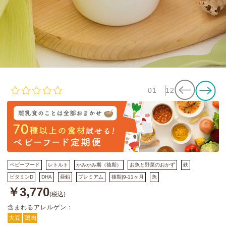
01
12
ベビーフード
レトルト
かみかみ期（後期）
お魚と野菜のおかず
鉄
ビタミンD
DHA
亜鉛
プレミアム
後期|9-11ヶ月
魚
￥3,770
(税込)
含まれるアレルゲン：
大豆
鶏肉