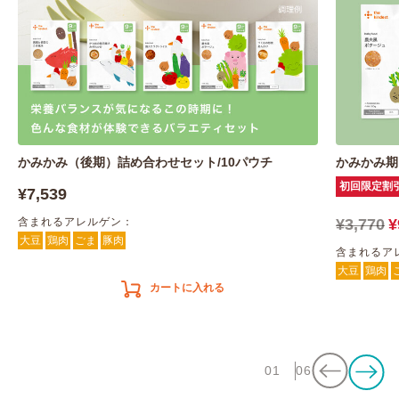
かみかみ（後期）詰め合わせセット/10パウチ
かみかみ期
初回限定割
¥7,539
含まれるアレルゲン：
¥3,770
¥
大豆
鶏肉
ごま
豚肉
含まれるア
大豆
鶏肉
カートに入れる
01
06