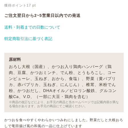
獲得ポイント
17
pt
ご注文翌日から2~5営業日以内での発送
送料・到着までの日数について
特定商取引法に基づく表記
原材料
おろし大根（国産）、かつお入り鶏肉ハンバーグ（鶏
肉、豆腐、かつおミンチ、でん粉、とうもろこし、コー
ンピューレ、玉ねぎ、おから、食塩）、野菜（黄パプリ
カ、赤パプリカ、玉ねぎ、にんじん）、椎茸、米粉でん
粉、かつおだし、DHAオイル／ピロリン酸鉄、グルコン
酸Ca、V.D、（一部に大豆・鶏肉を含む）
※商品の改訂などにより、お手元の商品と当ホームページでは記載内容が異な
る場合があります。お手元の商品にてご確認ください。
かつおを食べやすくやわらかいつみれにしました。野菜だしと大根おろ
しで竜田揚げ風の和風の一品に仕上げています