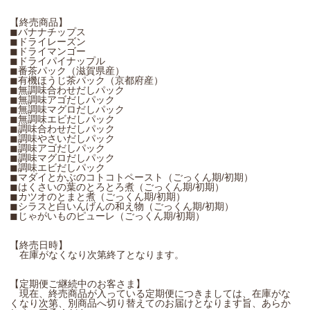
【終売商品】
◼︎バナナチップス
◼︎ドライレーズン
◼︎ドライマンゴー
◼︎ドライパイナップル
◼︎番茶パック（滋賀県産）
◼︎有機ほうじ茶パック（京都府産）
◼︎無調味合わせだしパック
◼︎無調味アゴだしパック
◼︎無調味マグロだしパック
◼︎無調味エビだしパック
◼︎調味合わせだしパック
◼︎調味やさいだしパック
◼︎調味アゴだしパック
◼︎調味マグロだしパック
◼︎調味エビだしパック
◼︎マダイとかぶのコトコトペースト（ごっくん期/初期）
◼︎はくさいの葉のとろとろ煮（ごっくん期/初期）
◼︎カツオのとまと煮（ごっくん期/初期）
◼︎シラスと白いんげんの和え物（ごっくん期/初期）
◼︎じゃがいものピューレ（ごっくん期/初期）
【終売日時】
在庫がなくなり次第終了となります。
【定期便ご継続中のお客さま】
現在、終売商品が入っている定期便につきましては、在庫がな
くなり次第、別商品へ切り替えてのお届けとなります旨、あらか