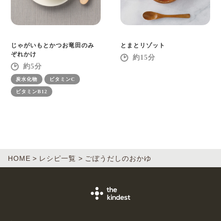
じゃがいもとかつお竜田のみ
とまとリゾット
ぞれかけ
15
5
炭水化物
ビタミンC
ビタミンB12
HOME
レシピ一覧
ごぼうだしのおかゆ