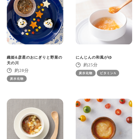
織姫&彦星のおにぎりと野菜の
にんじんの和風がゆ
天の川
25
20
炭水化物
ビタミンA
炭水化物