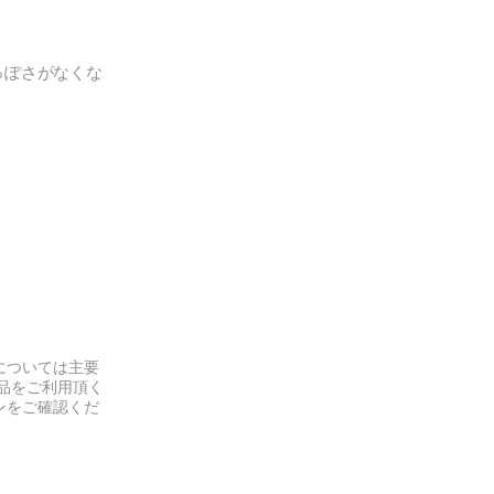
っぽさがなくな
。
については主要
品をご利用頂く
ンをご確認くだ