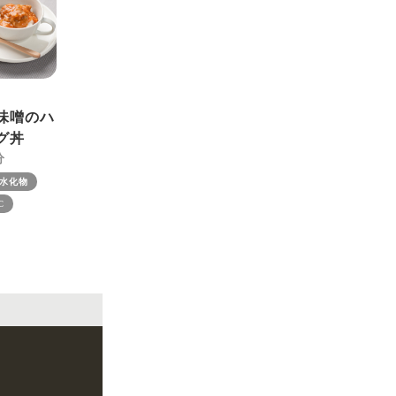
味噌のハ
グ丼
水化物
C