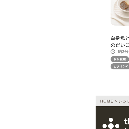
白身魚
のだい
2
炭水化物
ビタミンC
HOME
レシ