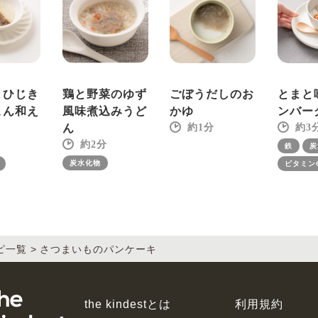
とひじき
鶏と野菜のゆず
ごぼうだしのお
とまと
こん和え
風味煮込みうど
かゆ
ンバー
ん
1
3
2
鉄
炭
炭水化物
ビタミン
ピ一覧
さつまいものパンケーキ
the kindestとは
利用規約