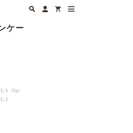
ンケー
じ１（5g）
さじ１