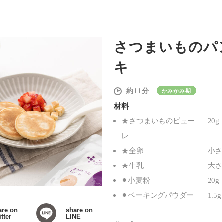
さつまいものパ
キ
11
かみかみ期
材料
★さつまいものピュー
20g
レ
★全卵
小さ
★牛乳
大
⚫︎小麦粉
20g
⚫︎ベーキングパウダー
1.5g
are on
share on
tter
LINE