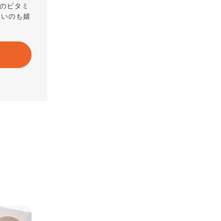
ものビタミ
ないのも嬉
。