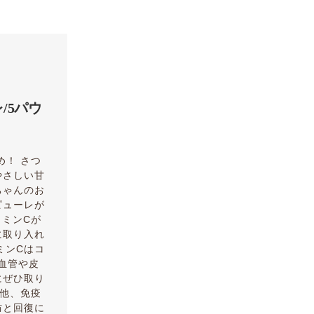
/5パウ
め！ さつ
やさしい甘
ちゃんのお
ピューレが
タミンCが
に取り入れ
ミンCはコ
血管や皮
にぜひ取り
の他、免疫
防と回復に