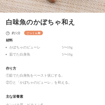
白味魚のかぼちゃ和え
5
ごっくん期
材料
かぼちゃのピューレ
5〜10g
茹でた白身魚
5〜10g
作り方
①茹でた白身魚をペースト状にする。
②①と「かぼちゃのピューレ」を和える。
主な栄養素
タンパク質
ビタミンE