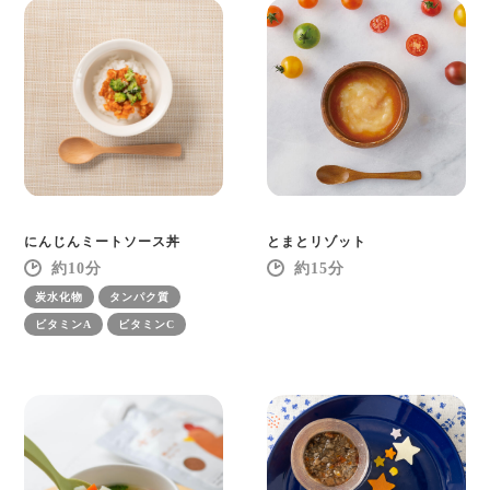
にんじんミートソース丼
とまとリゾット
10
15
炭水化物
タンパク質
ビタミンA
ビタミンC