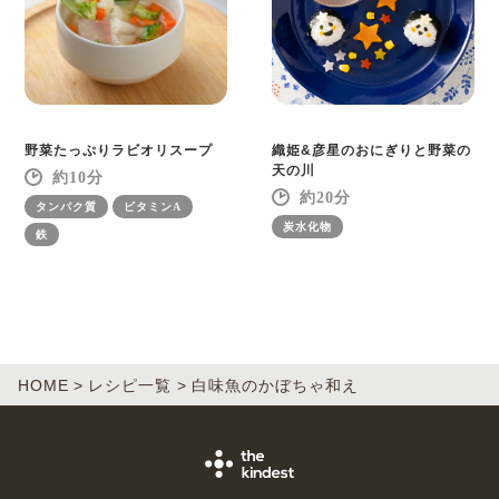
野菜たっぷりラビオリスープ
織姫&彦星のおにぎりと野菜の
天の川
10
20
タンパク質
ビタミンA
炭水化物
鉄
HOME
レシピ一覧
白味魚のかぼちゃ和え