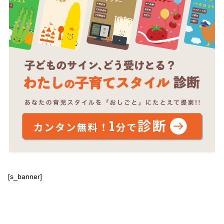
[s_banner]