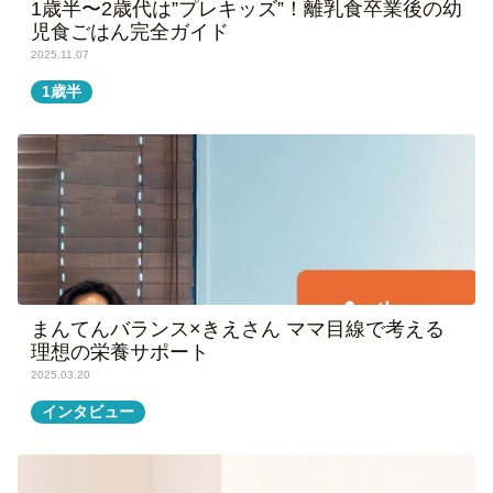
1歳半〜2歳代は”プレキッズ”！離乳食卒業後の幼
児食ごはん完全ガイド
2025.11.07
1歳半
まんてんバランス×きえさん ママ目線で考える
理想の栄養サポート
2025.03.20
インタビュー